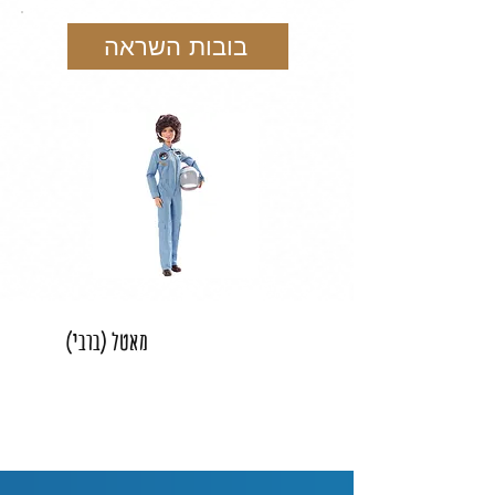
בובות השראה
מאטל (ברבי)
חדש
באתר