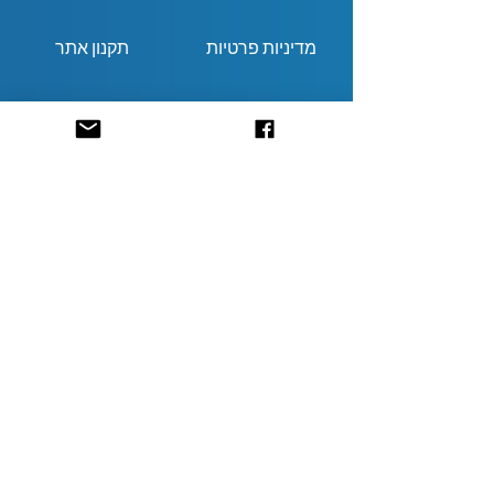
מדיניות פרטיות
תקנון אתר
מי אנחנו
צרו קשר
חוברת יצירה
כתבו לנו:
codescardgames@gmail.com